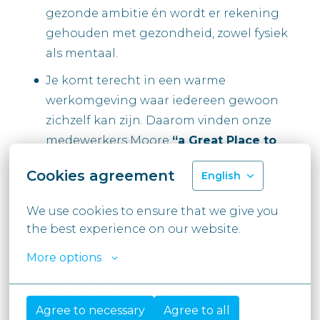
gezonde ambitie én wordt er rekening
gehouden met gezondheid, zowel fysiek
als mentaal.
Je komt terecht in een warme
werkomgeving waar iedereen gewoon
zichzelf kan zijn. Daarom vinden onze
medewerkers Moore
“a Great Place to
Work©”.
Cookies agreement
English
#LI-MD1
We use cookies to ensure that we give you 
the best experience on our website.
More options
Hybride
Gent
,
Oost-Vlaanderen
,
België
Agree to necessary
Agree to all
Tax & Legal - VAT Advice