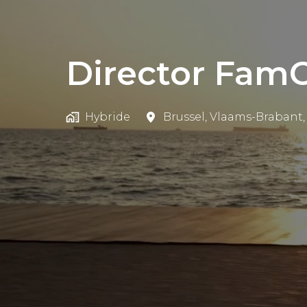
Director Fam
Hybride
Brussel
,
Vlaams-Brabant
,