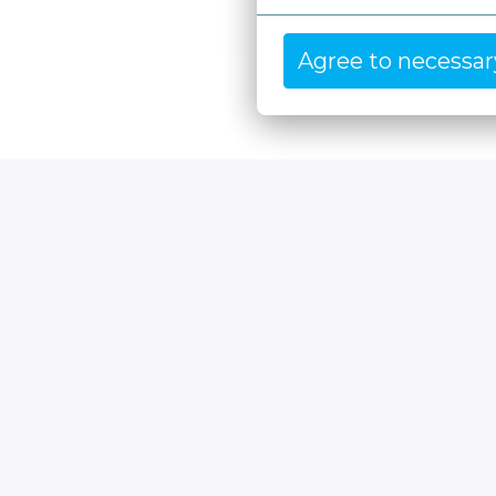
Agree to necessar
Solliciteren bij Moore, da’s 
We kiezen voor echte mensen, echte
motivatie, drive en talent.
