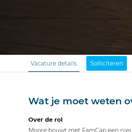
Vacature details
Solliciteren
Wat je moet weten o
Over de rol
Moore bouwt met FamCap een nieuw