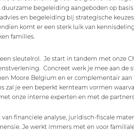
n duurzame begeleiding aangeboden op basis v
dvies en begeleiding bij strategische keuze
ndien komt er een sterk luik van kennisdeling
en families.
in een sleutelrol. Je start in tandem met onz
enstverlening. Concreet werk je mee aan de s
nen Moore Belgium en er complementair aan 
ns zal je een beperkt kernteam vormen waarvan
t onze interne experten en met de partners di
 van financiële analyse, juridisch-fiscale mate
imensie. Je werkt immers met en voor familia