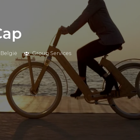
Cap
België
Group Services