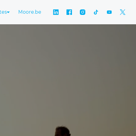
tes
Moore.be