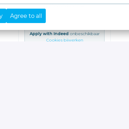
Apply with Linkedin
onbeschikbaar
y
Agree to all
Cookies bijwerken
Apply with Indeed
onbeschikbaar
Cookies bijwerken
Deel vacature
business as unusual.
 samenwerking en echte verantwoordelijkheid.