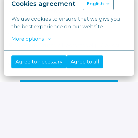
Place to Work©".
Cookies agreement
English
Nog Moore over ons op
www.moore.be
We use cookies to ensure that we give you 
the best experience on our website.
Hybride
More options
Diegem
,
Brussels Hoofdstedelijk Gewest
,
België
Agree to necessary
Agree to all
Advisory - Corporate Finance
Solliciteren
of
Apply with Linkedin
onbeschikbaar