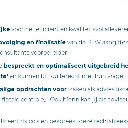
ijke
voor het efficiënt en kwaliteitsvol aflever
pvolging en finalisatie
van de BTW aangiftes, 
 consultants voorbereiden.
je
bespreekt en optimaliseert uitgebreid he
te’
en kunnen bij jou terecht met hun vrage
alige opdrachten voor
. Zaken als advies fisc
j fiscale controle,… Ook hierin kan jij als ad
tificeert risico’s en bespreekt deze rechtstree