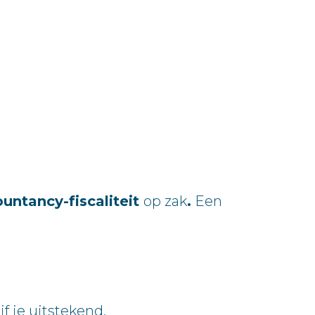
untancy-fiscaliteit
op zak
.
Een
f je uitstekend.