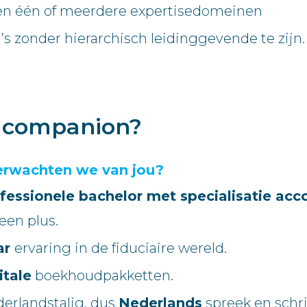
n één of meerdere expertisedomeinen
a’s zonder hierarchisch leidinggevende te zijn.
e companion?
erwachten we van jou?
fessionele bachelor met specialisatie acco
een plus.
ar
ervaring in de fiduciaire wereld.
itale
boekhoudpakketten.
derlandstalig, dus
Nederlands
spreek en schrij