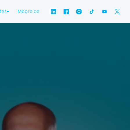
tes
Moore.be