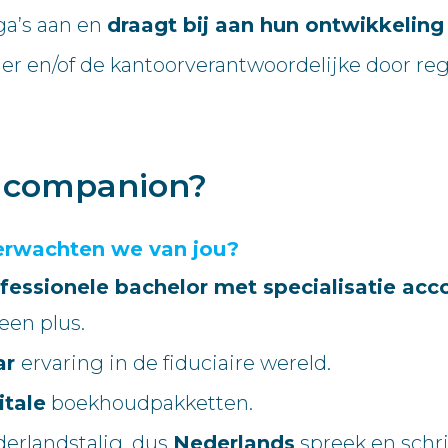
ga’s aan en
draagt bij aan hun ontwikkeling
 en/of de kantoorverantwoordelijke door reg
e companion?
erwachten we van jou?
fessionele bachelor met specialisatie acco
een plus.
ar
ervaring in de fiduciaire wereld.
itale
boekhoudpakketten.
derlandstalig, dus
Nederlands
spreek en schrij