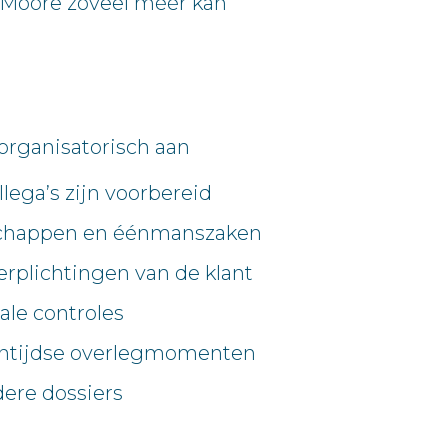
j Moore zoveel méér kan
organisatorisch aan
llega’s zijn voorbereid
ootschappen en éénmanszaken
verplichtingen van de klant
ale controles
ntijdse overlegmomenten
ere dossiers