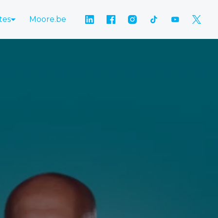
tes
Moore.be