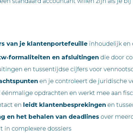
en standaard accountant willen zijn als je bi
rs van je klantenportefeuille
inhoudelijk en 
w‑formaliteiten en afsluitingen
die door co
fsluitingen en tussentijdse cijfers voor venn
dachtspunten
en je controleert de juridische 
f éénmalige opdrachten en werkt mee aan fisc
ntact en
leidt klantenbesprekingen
en tusse
ing en het behalen van deadlines
over meerd
it in complexere dossiers