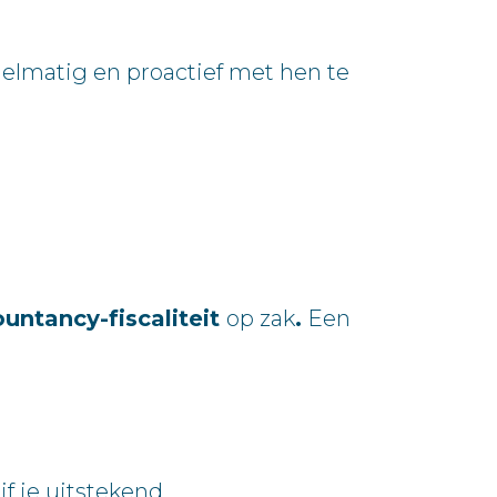
elmatig en proactief met hen te
untancy-fiscaliteit
op zak
.
Een
f je uitstekend.