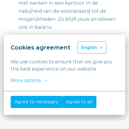
met werken in een kantoor in de
nabijheid van de woonplaats) tot de
mogelijkheden. Zo blijft jouw privéleven
ook in balans.
Je komt terecht in een team van experten
dat aan de beleving van kandidaten en
Cookies agreement
English
medewerkers werkt, binnen een warme
We use cookies to ensure that we give you 
organisatie waar iedereen zichzelf kan
the best experience on our website.
zijn. En daarom vinden onze medewerkers
Moore Belgium een goede werkplek en ‘a
More options
Great Place to Work’ ©
Agree to necessary
Agree to all
#LI-SD1