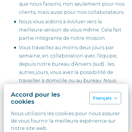
que nous faisons, non seulement pour nos
clients, mais aussi pour nos collaborateurs.
Nous vous aidons à évoluer vers la
meilleure version de vous-même. Cela fait
partie intégrante de notre mission.
Vous travaillez au moins deux jours par
semaine, en collaboration avec l’équipe,
depuis notre bureau d’Anvers (sud) ; les
autres jours, vous avez la possibilité de
travailler à domicile ou au bureau. Nous
offrons des horaires flexibles afin de
Accord pour les
garantir un bon équilibre entre vie
Français
cookies
professionnelle et vie privée.
Nous utilisons les cookies pour nous assurer 
Vous bénéficiez d’un salaire compétitif,
de vous fournir la meilleure expérience sur 
parfaitement en adéquation avec votre
notre site web.
expérience et vos compétences, complété