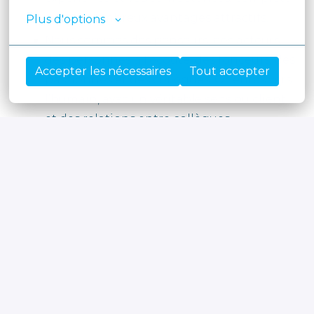
par de nombreux avantages attractifs.
Plus d'options
Nous sommes des penseurs, des acteurs,
des personnes à l’écoute, des fonceurs, des
Accepter les nécessaires
Tout accepter
passionnés et des collègues. Orientés vers
l’humain, avec un véritable sens du client
et des relations entre collègues.
Vous rejoindrez une organisation
chaleureuse où chacun peut être soi-
même. C’est pourquoi nos collaborateurs
considèrent Moore Belgium comme un
«
Great Place to Work » ©
.
#LI-SD1