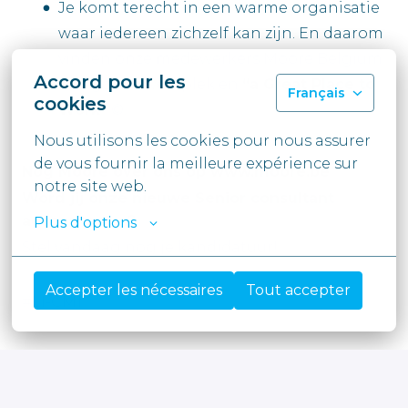
Je komt terecht in een warme organisatie
waar iedereen zichzelf kan zijn. En daarom
vinden onze medewerkers Moore Belgium
Accord pour les
een goede werkplek en
“a Great Place to
Français
cookies
Work”
©.
Nous utilisons les cookies pour nous assurer 
de vous fournir la meilleure expérience sur 
Nog Moore over ons op www.moore.be
notre site web.
Word jij onze nieuwe Senior consultant
accountancy ?
Plus d'options
Stel vandaag nog je kandidatuur!
Accepter les nécessaires
Tout accepter
#LI-CM1
Op locatie, Hybride