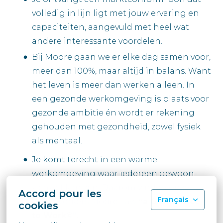
volledig in lijn ligt met jouw ervaring en
capaciteiten, aangevuld met heel wat
andere interessante voordelen.
Bij Moore gaan we er elke dag samen voor,
meer dan 100%, maar altijd in balans. Want
het leven is meer dan werken alleen. In
een gezonde werkomgeving is plaats voor
gezonde ambitie én wordt er rekening
gehouden met gezondheid, zowel fysiek
als mentaal.
Je komt terecht in een warme
werkomgeving waar iedereen gewoon
zichzelf kan zijn. Daarom vinden onze
Accord pour les
Français
medewerkers Moore Law
“a Great Place
cookies
to Work©”.