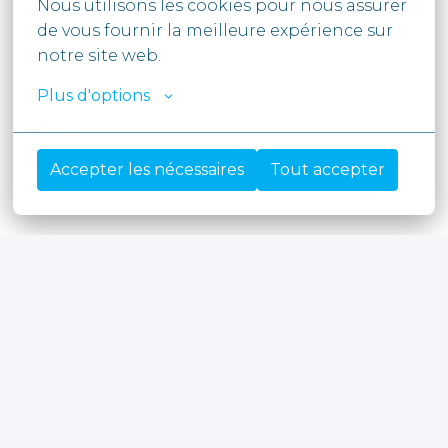
Nous utilisons les cookies pour nous assurer 
de vous fournir la meilleure expérience sur 
#LI-MD1
notre site web.
Plus d'options
Hybride
Kortrijk
,
West-Vlaanderen
,
België
Accepter les nécessaires
Tout accepter
Tax & Legal - Business & International Tax
Solliciteren
of
Apply with Linkedin
onbeschikbaar