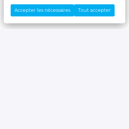
Postuler
Accepter les nécessaires
Tout accepter
ou
Apply with Linkedin
indisponible
Mettre à jour les cookies
Apply with Indeed
indisponible
Mettre à jour les cookies
Partager l'offre d'emploi
Postuler chez Moore, c'est "business 
as unusual".