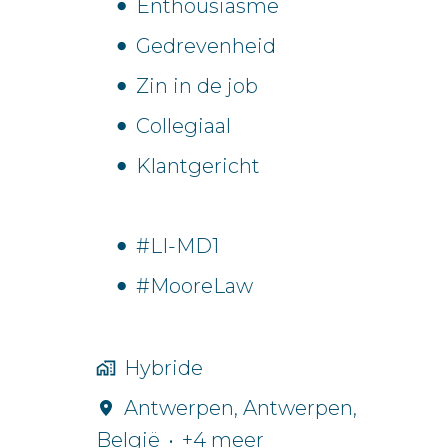
Enthousiasme
Gedrevenheid
Zin in de job
Collegiaal
Klantgericht
#LI-MD1
#MooreLaw
Hybride
Antwerpen
,
Antwerpen
,
België
•
+4 meer