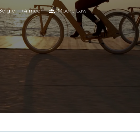
België
•
+4 meer
Moore Law