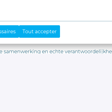
Deel vacature
ssaires
Tout accepter
business as unusual.
 samenwerking en echte verantwoordelijkheid.
ker worden door diversiteit in perspectieven 
achtergrond, overtuiging of identiteit. Zo zor
steunen we je om te groeien tot de beste versie
maar naar wie jij bent en waar je naartoe wil.

en we je graag uit om toch te solliciteren.
