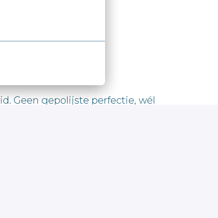
 Geen gepolijste perfectie, wél 
en ervaringen. Daarom krijgt 
gen we ervoor dat je terechtkomt in 
 van jezelf.
