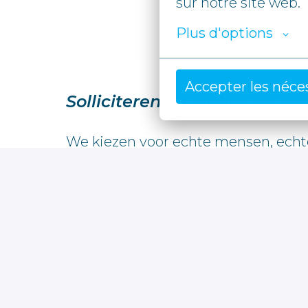
sur notre site web.
Plus d'options
Accepter les néce
Solliciteren bij Moore, da’s 
We kiezen voor echte mensen, echte
motivatie, drive en talent.

Bij Moore geloven we dat teams ster
iedereen dezelfde kansen, ongeacht 
een rol die écht bij je past en onder
We kijken niet naar het perfecte cv, 
Vink je niet elk puntje af? Dan nodig