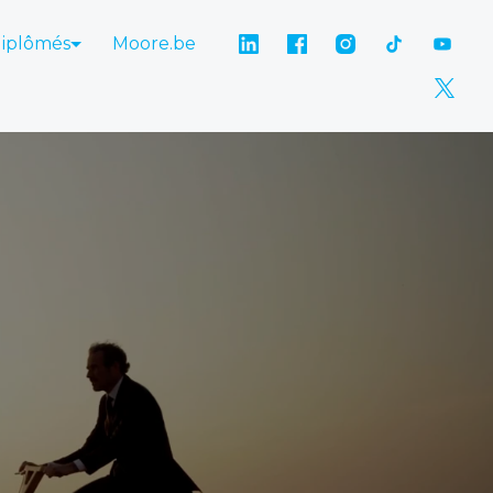
diplômés
Moore.be