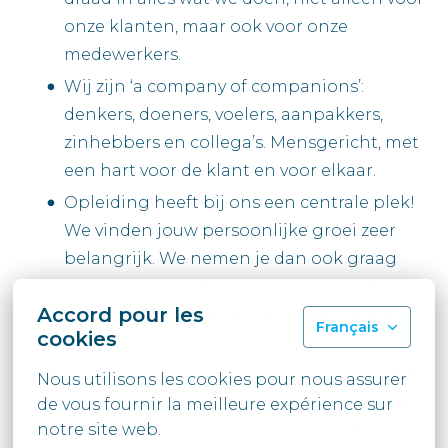
onze klanten, maar ook voor onze
medewerkers.
Wij zijn ‘a company of companions’:
denkers, doeners, voelers, aanpakkers,
zinhebbers en collega’s. Mensgericht, met
een hart voor de klant en voor elkaar.
Opleiding heeft bij ons een centrale plek!
We vinden jouw persoonlijke groei zeer
belangrijk. We nemen je dan ook graag
mee in een stagetraject waarin je extra
Accord pour les
opleidingen, feedback en ondersteuning
Français
cookies
krijgt.
Je komt terecht in een warme organisatie
Nous utilisons les cookies pour nous assurer 
waar iedereen zichzelf kan zijn. En daarom
de vous fournir la meilleure expérience sur 
notre site web.
vinden onze medewerkers Moore Belgium