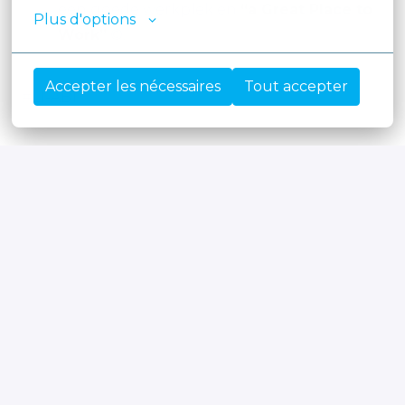
een goede werkplek en
“a Great Place to
Plus d'options
Work”
©.
Accepter les nécessaires
Tout accepter
#LI-AB1
Op locatie
Lommel
,
Limburg
,
België
Stages
Solliciteren
of