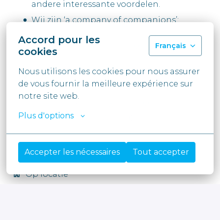
andere interessante voordelen.
Wij zijn ‘a company of companions’:
denkers, doeners, voelers, aanpakkers,
Accord pour les
Français
zinhebbers en collega’s. Mensgericht, met
cookies
een hart voor de klant en voor elkaar.
Nous utilisons les cookies pour nous assurer 
Je komt terecht in een warme organisatie
de vous fournir la meilleure expérience sur 
waar iedereen zichzelf kan zijn. En daarom
notre site web.
vinden onze medewerkers Moore Belgium
Plus d'options
“a Great Place to Work” ©
Accepter les nécessaires
Tout accepter
Op locatie
Antwerpen
,
Antwerpen
,
België
Stages