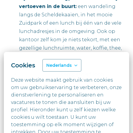
vertoeven in de buurt:
een wandeling
langs de Scheldekaaien, in het mooie
Zuidpark of een lunch bij één van de vele
lunchadresjes in de omgeving. Ook op
kantoor zelf kom je niets tekort, met een
gezellige lunchruimte, water, koffie, thee,
frisdrankjes, vers fruit, soepjes en — bij
mooi weer — af en toe zelfs een ijskarretje.
Cookies
Nederlands
Je ontvangt een
competitief loon
dat
Deze website maakt gebruik van cookies 
volledig in lijn ligt met jouw ervaring en
om uw gebruikservaring te verbeteren, onze 
capaciteiten, aangevuld met heel wat
dienstverlening te personaliseren en 
andere
interessante voordelen
vacatures te tonen die aansluiten bij uw

waaronder een
bedrijfswagen of
profiel. Hieronder kunt u zelf kiezen welke 
mobiliteitsbudget
.
cookies u wilt toestaan. U kunt uw

toestemming op elk moment wijzigen of 
Je komt terecht in een warme
intrekken. Door uw toestemming te
