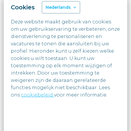
medewerkers.
Cookies
Nederlands
Wij helpen jou om te groeien naar de
Deze website maakt gebruik van cookies 
beste versie van jezelf. Want dat zit
om uw gebruikservaring te verbeteren, onze 
ingebakken in onze missie.
dienstverlening te personaliseren en 
Wij werken vanuit onze regionale
vacatures te tonen die aansluiten bij uw

kantoren te Hasselt en Pelt met korte
profiel. Hieronder kunt u zelf kiezen welke 
verplaatsingstijd, zodat ook jouw privé-
cookies u wilt toestaan. U kunt uw

leven in balans blijft.
toestemming op elk moment wijzigen of 
intrekken. Door uw toestemming te

Je ontvangt een marktconform loon dat
weigeren zijn de daaraan gerelateerde 
volledig in lijn ligt met jouw ervaring en
functies mogelijk niet beschikbaar. Lees

capaciteiten, aangevuld met heel wat
ons 
cookiebeleid 
voor meer informatie.

andere interessante voordelen.
Wij zijn ‘a company of companions’:
denkers, doeners, voelers, aanpakkers,
zinhebbers en collega’s. Mensgericht, met