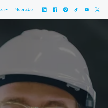
tes
Moore.be