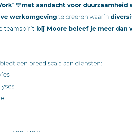
Work
” 💙
met aandacht voor duurzaamheid e
ieve werkomgeving
te creëren waarin
divers
e teamspirit,
bij Moore beleef je meer dan 
iedt een breed scala aan diensten:
vies
lyses
ie