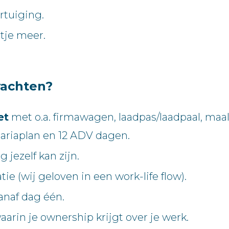
rtuiging.
etje meer.
wachten?
et
met o.a. firmawagen, laadpas/laadpaal, maal
tariaplan en 12 ADV dagen.
g jezelf kan zijn.
ie (wij geloven in een work-life flow).
anaf dag één.
arin je ownership krijgt over je werk.