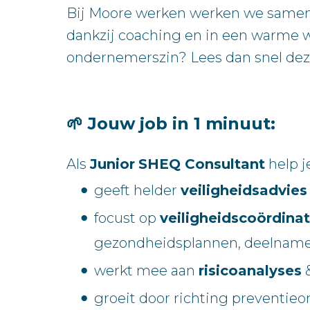
Bij Moore werken werken we samen aa
dankzij coaching en in een warme we
ondernemerszin? Lees dan snel dez
🌱 Jouw job in 1 minuut:
Als
Junior
SHEQ Consultant
help j
geeft helder
veiligheidsadvies
focust op
veiligheidscoördina
gezondheidsplannen, deelname 
werkt mee aan
risicoanalyses
&
groeit door richting preventie