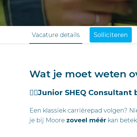
Vacature details
Solliciteren
Wat je moet weten o
👷‍♂️
Junior SHEQ Consultant 
Een klassiek carrièrepad volgen? N
je bij Moore
zoveel méér
kan bete