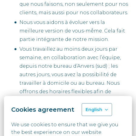
que nous faisons, non seulement pour nos
clients, mais aussi pour nos collaborateurs.
Nous vous aidons à évoluer vers la
meilleure version de vous-même. Cela fait
partie intégrante de notre mission.
Vous travaillez au moins deux jours par
semaine, en collaboration avec l’équipe,
depuis notre bureau d’Anvers (sud) ; les
autres jours, vous avez la possibilité de
travailler à domicile ou au bureau. Nous
offrons des horaires flexibles afin de
garantir un bon équilibre entre vie
professionnelle et vie privée.
Cookies agreement
English
Vous bénéficiez d’un salaire compétitif,
We use cookies to ensure that we give you 
parfaitement en adéquation avec votre
the best experience on our website.
expérience et vos compétences, complété