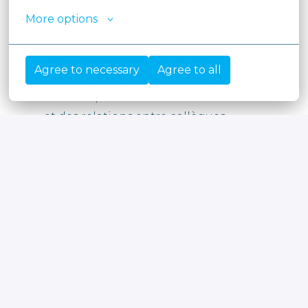
par de nombreux avantages attractifs.
More options
Nous sommes des penseurs, des acteurs,
des personnes à l’écoute, des fonceurs, des
Agree to necessary
Agree to all
passionnés et des collègues. Orientés vers
l’humain, avec un véritable sens du client
et des relations entre collègues.
Vous rejoindrez une organisation
chaleureuse où chacun peut être soi-
même. C’est pourquoi nos collaborateurs
considèrent Moore Belgium comme un
«
Great Place to Work » ©
.
#LI-SD1