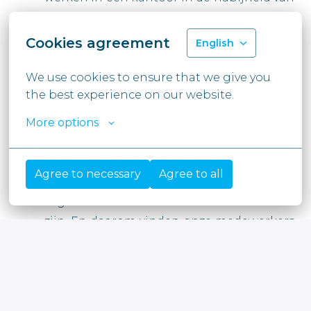
de woonplaats) tot de mogelijkheden. Zo
blijft jouw privéleven ook in balans.
Cookies agreement
English
Je ontvangt een competitief loon dat
We use cookies to ensure that we give you 
volledig in lijn ligt met jouw ervaring en
the best experience on our website.
capaciteiten, aangevuld met heel wat
andere interessante voordelen.
More options
Je komt terecht in een team van experten
dat aan de beleving van kandidaten en
Agree to necessary
Agree to all
medewerkers werkt, binnen een warme
organisatie waar iedereen zichzelf kan
zijn. En daarom vinden onze medewerkers
Moore Belgium een goede werkplek en ‘a
Great Place to Work’ ©
#LI-SD1