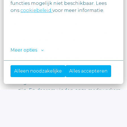
functies mogelijk niet beschikbaar. Lees

de woonplaats) tot de mogelijkheden. Zo
ons 
cookiebeleid 
voor meer informatie.

blijft jouw privéleven ook in balans.
Je ontvangt een competitief loon dat
volledig in lijn ligt met jouw ervaring en
capaciteiten, aangevuld met heel wat
andere interessante voordelen.
Meer opties
Je komt terecht in een team van experten
dat aan de beleving van kandidaten en
Alleen noodzakelijke
Alles accepteren
medewerkers werkt, binnen een warme
organisatie waar iedereen zichzelf kan
zijn. En daarom vinden onze medewerkers
Moore Belgium een goede werkplek en ‘a
Great Place to Work’ ©
#LI-SD1