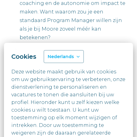
coaching en de autonomie om impact te
maken. Want waarom zou je een
standaard Program Manager willen zijn
als je bij Moore zoveel méér kan
betekenen?
Ondernemen, innoveren en delen zijn
Cookies
Nederlands
onze kernwaarden. Ze vormen de rode
draad in alles wat we doen, niet alleen voor
Deze website maakt gebruik van cookies 
onze klanten, maar ook voor onze
om uw gebruikservaring te verbeteren, onze 
companions.
dienstverlening te personaliseren en 
Je uitvalsbasis is Antwerpen en Brussel
vacatures te tonen die aansluiten bij uw

maar door ons uitgebreid
profiel. Hieronder kunt u zelf kiezen welke 
cookies u wilt toestaan. U kunt uw

kantorennetwerk en onze policy van
toestemming op elk moment wijzigen of 
plaats- en tijdsonafhankelijk werken,
intrekken. Door uw toestemming te

behoort thuiswerk (in combinatie met
weigeren zijn de daaraan gerelateerde 
werken in een kantoor in de nabijheid van