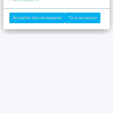
zichzelf kan zijn. Daarom vinden onze
medewerkers Moore
“a Great Place to
Work©”.
Accepter les nécessaires
Tout accepter
Op locatie, Hybride
Brussel
,
Brussels Hoofdstedelijk Gewest
,
België
•
+2 meer
Tax & Legal - VAT Advice
Solliciteren
of