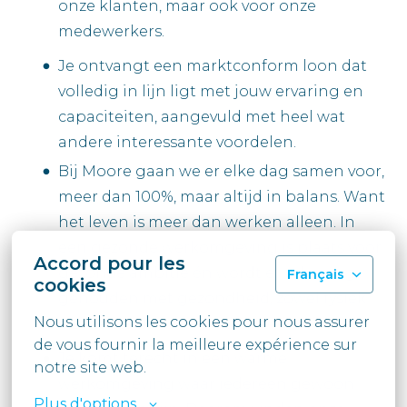
onze klanten, maar ook voor onze
medewerkers.
Je ontvangt een marktconform loon dat
volledig in lijn ligt met jouw ervaring en
capaciteiten, aangevuld met heel wat
andere interessante voordelen.
Bij Moore gaan we er elke dag samen voor,
meer dan 100%, maar altijd in balans. Want
het leven is meer dan werken alleen. In
een gezonde werkomgeving is plaats voor
Accord pour les
gezonde ambitie én wordt er rekening
Français
cookies
gehouden met gezondheid, zowel fysiek
Nous utilisons les cookies pour nous assurer 
als mentaal.
de vous fournir la meilleure expérience sur 
Je komt terecht in een warme
notre site web.
werkomgeving waar iedereen gewoon
Plus d'options