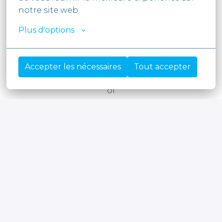
Antwerpen
,
Antwerpen
,
België
•
+1 meer
notre site web.
Group Services
Plus d'options
Solliciteren
Accepter les nécessaires
Tout accepter
of
Apply with Linkedin
onbeschikbaar
Cookies bijwerken
Apply with Indeed
onbeschikbaar
Cookies bijwerken