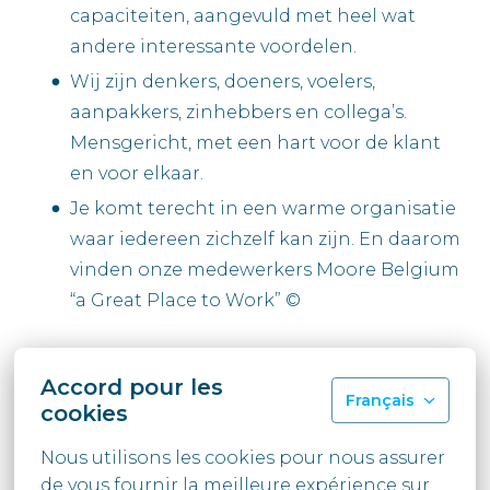
capaciteiten, aangevuld met heel wat
andere interessante voordelen.
Wij zijn denkers, doeners, voelers,
aanpakkers, zinhebbers en collega’s.
Mensgericht, met een hart voor de klant
en voor elkaar.
Je komt terecht in een warme organisatie
waar iedereen zichzelf kan zijn. En daarom
vinden onze medewerkers Moore Belgium
“a Great Place to Work” ©
#LI-SD1
Accord pour les
Français
cookies
Hybride
Nous utilisons les cookies pour nous assurer 
de vous fournir la meilleure expérience sur 