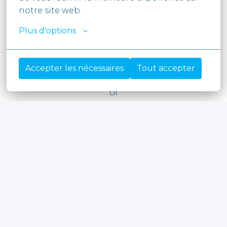
Antwerpen
,
Antwerpen
,
België
•
+1 meer
notre site web.
Group Services
Plus d'options
Solliciteren
Accepter les nécessaires
Tout accepter
of
Apply with Linkedin
onbeschikbaar
Cookies bijwerken
Apply with Indeed
onbeschikbaar
Cookies bijwerken