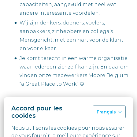
capaciteiten, aangevuld met heel wat
andere interessante voordelen.
Wij zijn denkers, doeners, voelers,
aanpakkers, zinhebbers en collega’s.
Mensgericht, met een hart voor de klant
en voor elkaar.
Je komt terecht in een warme organisatie
waar iedereen zichzelf kan zijn. En daarom
vinden onze medewerkers Moore Belgium
“a Great Place to Work” ©
#LI-SD1
Accord pour les
Français
cookies
Hybride
Nous utilisons les cookies pour nous assurer 
de vous fournir la meilleure expérience sur 