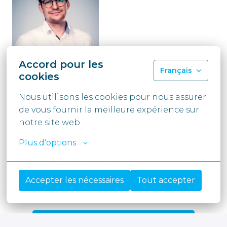
Teamleader Talent Acquisition
Accord pour les
ashley.bryssinck@moore.be
Français
cookies
+32 3 339 47 74 |
LinkedIn
#LI-AB1
Nous utilisons les cookies pour nous assurer 
de vous fournir la meilleure expérience sur 
notre site web.
Plus d'options
Hybride
Bree
,
Limburg
,
België
Accepter les nécessaires
Tout accepter
Finance & Accounting
Solliciteren