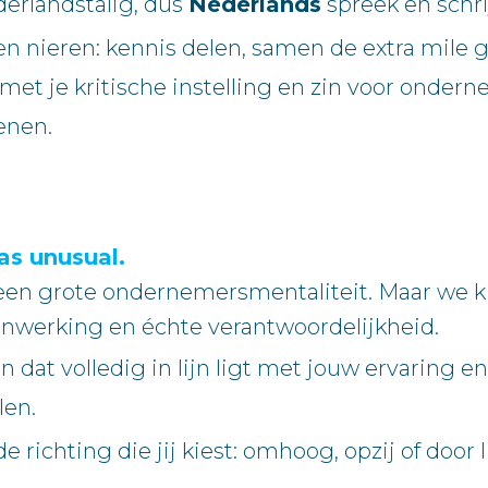
derlandstalig, dus
Nederlands
spreek en schrij
n nieren: kennis delen, samen de extra mile g
et je kritische instelling en zin voor onde
enen.
as unusual.
 een grote ondernemersmentaliteit. Maar we 
nwerking en échte verantwoordelijkheid.
 dat volledig in lijn ligt met jouw ervaring 
len.
de richting die jij kiest: omhoog, opzij of doo