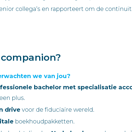
nior collega’s en rapporteert om de continuïte
e companion?
erwachten we van jou?
fessionele bachelor met specialisatie acco
een plus.
n drive
voor de fiduciaire wereld.
itale
boekhoudpakketten.