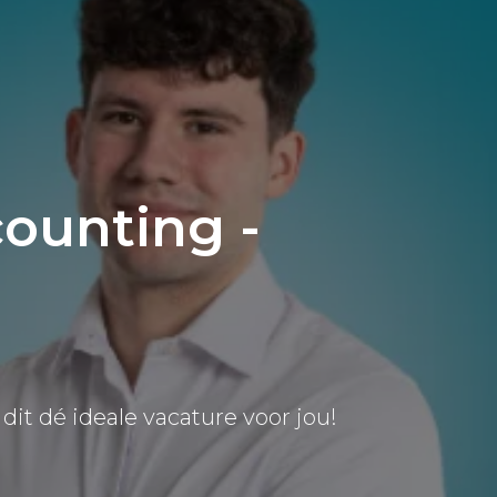
counting -
dit dé ideale vacature voor jou!