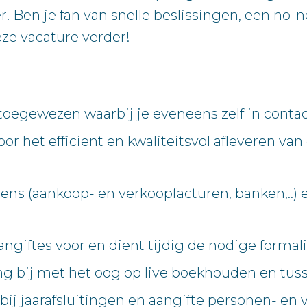
 Ben je fan van snelle beslissingen, een no-n
ze vacature verder!
s toegewezen waarbij je eveneens zelf in conta
or het efficiënt en kwaliteitsvol afleveren va
 (aankoop- en verkoopfacturen, banken,..) e
giftes voor en dient tijdig de nodige formalit
g bij met het oog op live boekhouden en tuss
bij jaarafsluitingen en aangifte personen- en