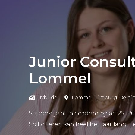
Junior Consul
Lommel
Hybride
Lommel
,
Limburg
,
Belgi
Studeer je af in academiejaar ‘25-’2
Solliciteren kan heel het jaar lang. L