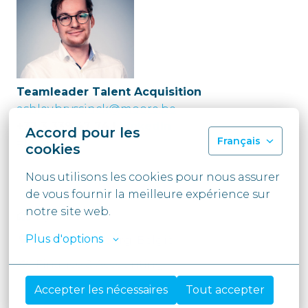
Teamleader Talent Acquisition
ashley.bryssinck@moore.be
+32 3 339 47 74 |
LinkedIn
Accord pour les
Français
#LI-AB1
cookies
Nous utilisons les cookies pour nous assurer 
de vous fournir la meilleure expérience sur 
notre site web.
Hybride
Plus d'options
Wellen
,
Limburg
,
België
Finance & Accounting
Accepter les nécessaires
Tout accepter