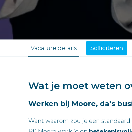
Vacature details
Solliciteren
Wat je moet weten o
Werken bij Moore, da’s bus
Want waarom zou je een standaard co
Bij Moore werk je op
betekenisvoll