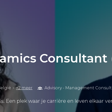
amics Consultant 
elgië
•
+2 meer
Advisory - Management Consul
s. Een plek waar je carrière en leven elkaar ve