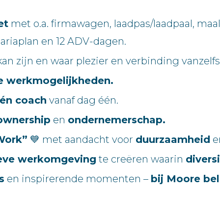
et
met o.a. firmawagen, laadpas/laadpaal, maal
tariaplan en 12 ADV-dagen.
 kan zijn en waar plezier en verbinding vanzelf
e werkmogelijkheden.
én coach
vanaf dag één.
 ownership
en
ondernemerschap.
Work”
💙 met aandacht voor
duurzaamheid
e
ieve werkomgeving
te creëren waarin
diversi
s
en inspirerende momenten –
bij Moore be