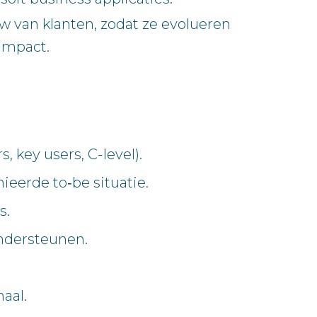
w van klanten, zodat ze evolueren
impact.
 key users, C-level).
ieerde to‑be situatie.
s.
ndersteunen.
aal.