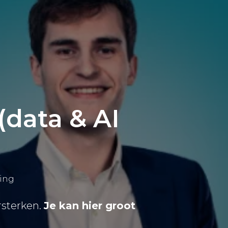
(data & AI
ting
rsterken.
Je kan hier groot