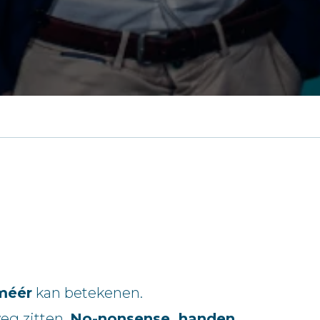
méér
kan betekenen.
weg zitten.
No-nonsense, handen