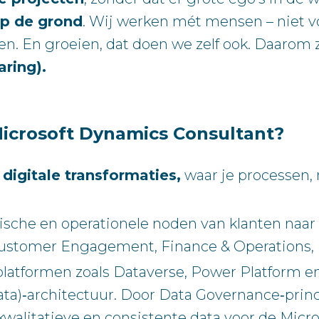
p de grond
. Wij werken mét mensen – niet vo
en. En groeien, dat doen we zelf ook. Daarom 
aring).
 Microsoft Dynamics Consultant?
digitale transformaties,
waar je processen,
tegische en operationele noden van klanten na
stomer Engagement, Finance & Operations, Bu
 platformen zoals Dataverse, Power Platform e
ta)‑architectuur. Door Data Governance‑princ
 kwalitatieve en consistente data voor de Micro