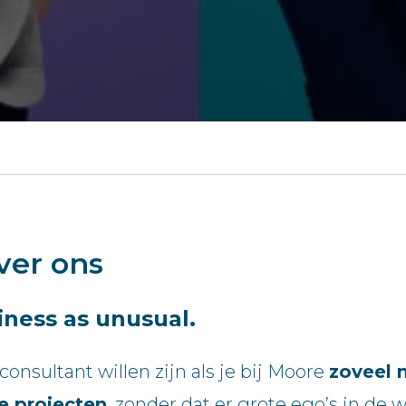
ver ons
iness as unusual.
nsultant willen zijn als je bij Moore
zoveel 
e projecten
, zonder dat er grote ego’s in de 