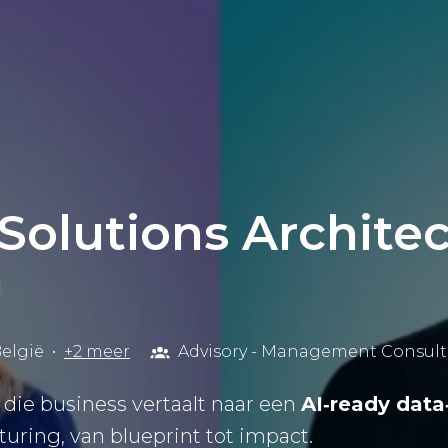
Solutions Architec
elgië
•
+2 meer
Advisory - Management Consul
die business vertaalt naar een
AI‑ready dat
turing, van blueprint tot impact.