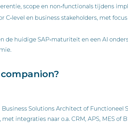
erentie, scope en non‑functionals tijdens imp
or C‑level en business stakeholders, met focu
en de huidige SAP‑maturiteit en een AI onde
mie.
e companion?
P Business Solutions Architect of Functionee
met integraties naar o.a. CRM, APS, MES of B