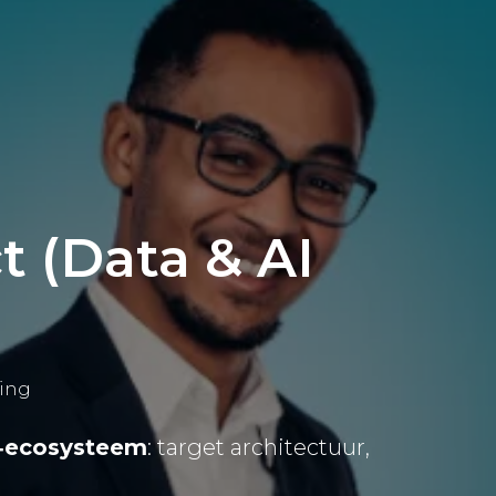
t (Data & AI
ting
a‑ecosysteem
: target architectuur,