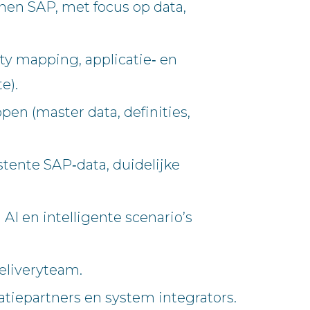
nen SAP, met focus op data,
ty mapping, applicatie‑ en
e).
en (master data, definities,
tente SAP‑data, duidelijke
I en intelligente scenario’s
eliveryteam.
tiepartners en system integrators.