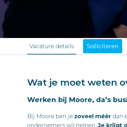
Vacature details
Solliciteren
Wat je moet weten o
Werken bij Moore, da’s bus
Bij Moore ben je
zoveel
méér
dan e
ondernemers wil helpen.
Je krijgt