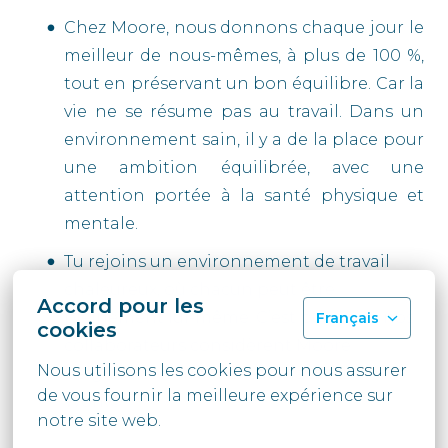
Chez Moore, nous donnons chaque jour le
meilleur de nous-mêmes, à plus de 100 %,
tout en préservant un bon équilibre. Car la
vie ne se résume pas au travail. Dans un
environnement sain, il y a de la place pour
une ambition équilibrée, avec une
attention portée à la santé physique et
mentale.
Tu rejoins un environnement de travail
chaleureux, où chacun peut être
Accord pour les
pleinement lui-même. C’est pourquoi nos
Français
cookies
collaborateurs considèrent Moore
Nous utilisons les cookies pour nous assurer 
Belgium comme “a Great Place to
de vous fournir la meilleure expérience sur 
Work©”.
notre site web.