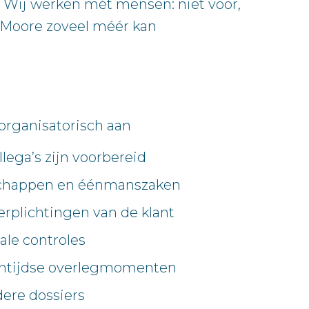
 Wij werken mét mensen: niet voor,
j Moore zoveel méér kan
organisatorisch aan
llega’s zijn voorbereid
ootschappen en éénmanszaken
verplichtingen van de klant
ale controles
ntijdse overlegmomenten
ere dossiers