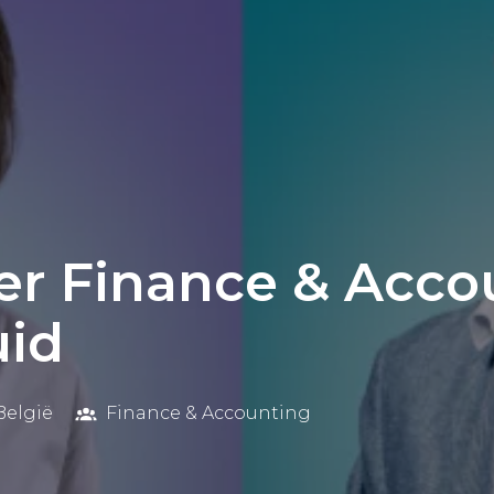
r Finance & Acco
id
België
Finance & Accounting