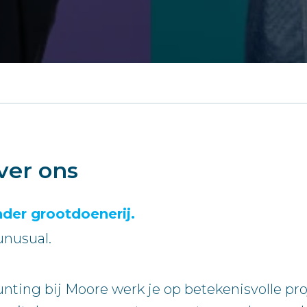
ver ons
nder grootdoenerij.
unusual.
ting bij Moore werk je op betekenisvolle proj