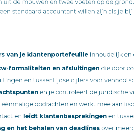
n uit de mouwen en twee voeten op de grond.
en standaard accountant willen zijn als je bi
rs van je klantenportefeuille
inhoudelijk en 
w‑formaliteiten en afsluitingen
die door co
fsluitingen en tussentijdse cijfers voor venn
dachtspunten
en je controleert de juridische 
f éénmalige opdrachten en werkt mee aan fisc
ntact en
leidt klantenbesprekingen
en tusse
ing en het behalen van deadlines
over meerd