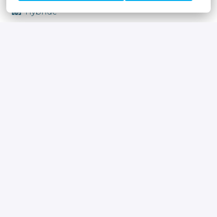
Hybride
Beveren
,
Oost-Vlaanderen
,
België
Finance & Accounting
Solliciteren
of
Apply with Linkedin
onbeschikbaar
Cookies bijwerken
Apply with Indeed
onbeschikbaar
Cookies bijwerken