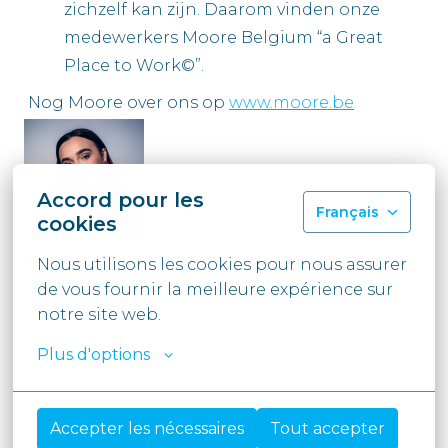
zichzelf kan zijn. Daarom vinden onze
medewerkers Moore Belgium “a Great
Place to Work©”.
Nog Moore over ons op
www.moore.be
Accord pour les
Français
cookies
Merita Nuhiji
Nous utilisons les cookies pour nous assurer 
Talent Acquisition Partner
de vous fournir la meilleure expérience sur 
merita.nuhiji@moore.be
notre site web.
LinkedIn
Plus d'options
#LI-MN1
Accepter les nécessaires
Tout accepter