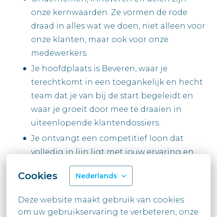
onze kernwaarden. Ze vormen de rode
draad in alles wat we doen, niet alleen voor
onze klanten, maar ook voor onze
medewerkers.
Je hoofdplaats is Beveren, waar je
terechtkomt in een toegankelijk en hecht
team dat je van bij de start begeleidt en
waar je groeit door mee te draaien in
uiteenlopende klantendossiers.
Je ontvangt een competitief loon dat
volledig in lijn ligt met jouw ervaring en
capaciteiten, aangevuld met heel wat
Cookies
Nederlands
andere interessante voordelen.
Je komt terecht in een warme
Deze website maakt gebruik van cookies 
werkomgeving waar iedereen gewoon
om uw gebruikservaring te verbeteren, onze 