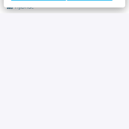
Hybride
Beveren
,
Oost-Vlaanderen
,
België
Finance & Accounting
Solliciteren
of
Apply with Linkedin
onbeschikbaar
Cookies bijwerken
Apply with Indeed
onbeschikbaar
Cookies bijwerken