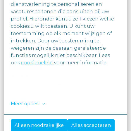
zichzelf kan zijn. Daarom vinden onze
dienstverlening te personaliseren en 
medewerkers Moore Belgium “a Great
vacatures te tonen die aansluiten bij uw

profiel. Hieronder kunt u zelf kiezen welke 
Place to Work©”.
cookies u wilt toestaan. U kunt uw

Nog Moore over ons op
www.moore.be
toestemming op elk moment wijzigen of 
intrekken. Door uw toestemming te

weigeren zijn de daaraan gerelateerde 
functies mogelijk niet beschikbaar. Lees

ons 
cookiebeleid 
voor meer informatie.

Merita Nuhiji
Talent Acquisition Partner
merita.nuhiji@moore.be
LinkedIn
Meer opties
#LI-MN1
Alleen noodzakelijke
Alles accepteren