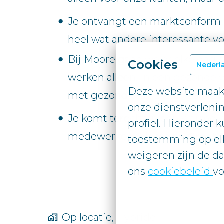
Je ontvangt een marktconform lo
heel wat andere interessante v
Bij Moore gaan we er elke dag s
Cookies
Nederl
werken alleen. In een gezonde
Deze website maakt
met gezondheid, zowel fysiek a
onze dienstverlenin
Je komt terecht in een warme 
profiel. Hieronder k
medewerkers Moore
“a Great 
toestemming op elk
weigeren zijn de da
ons 
cookiebeleid 
vo
Op locatie, Hybride