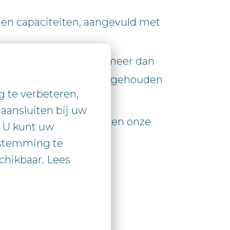
g en capaciteiten, aangevuld met
ans. Want het leven is meer dan
e én wordt er rekening gehouden
te verbeteren, 
aansluiten bij uw

kan zijn. Daarom vinden onze
. U kunt uw

stemming te

hikbaar. Lees
