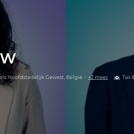
TW
els Hoofdstedelijk Gewest
,
België
•
+2 meer
Tax 