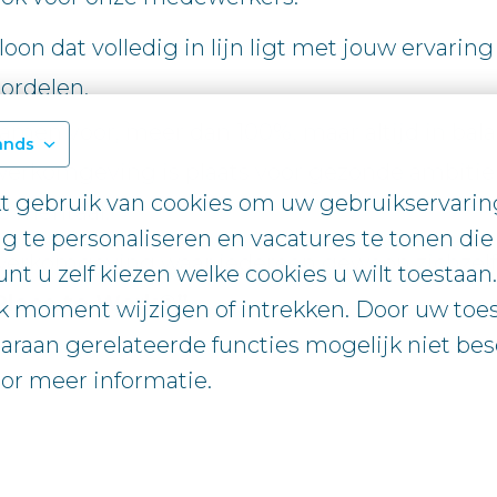
on dat volledig in lijn ligt met jouw ervarin
oordelen.
amen voor, meer dan 100%, maar altijd in bal
ands
 werkomgeving is plaats voor gezonde ambiti
 gebruik van cookies om uw gebruikservaring 
ls mentaal.
g te personaliseren en vacatures te tonen die 
werkomgeving waar iedereen gewoon zichzelf 
unt u zelf kiezen welke cookies u wilt toestaan
Place to Work©”.
 moment wijzigen of intrekken. Door uw toe
araan gerelateerde functies mogelijk niet besc
or meer informatie.
