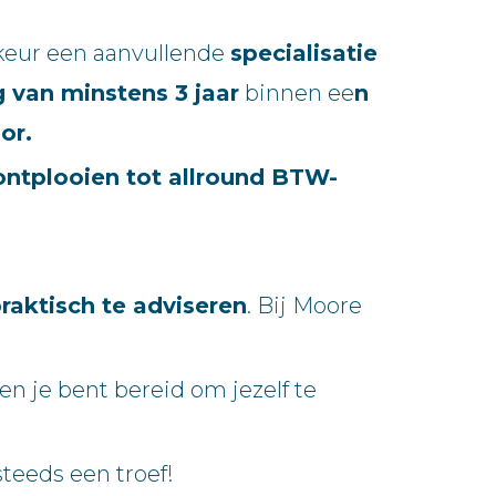
keur een aanvullende
specialisatie
g van minstens 3 jaar
binnen ee
n
or.
ontplooien tot allround BTW-
praktisch te adviseren
. Bij Moore
en je bent bereid om jezelf te
 steeds een troef!