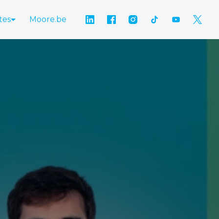
tes
Moore.be