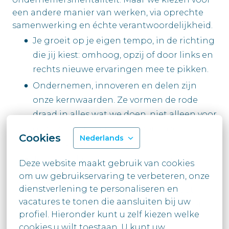
een andere manier van werken, via oprechte
samenwerking en échte verantwoordelijkheid.
Je groeit op je eigen tempo, in de richting
die jij kiest: omhoog, opzij of door links en
rechts nieuwe ervaringen mee te pikken.
Ondernemen, innoveren en delen zijn
onze kernwaarden. Ze vormen de rode
draad in alles wat we doen, niet alleen voor
onze klanten, maar ook voor onze
Cookies
Nederlands
medewerkers.
Je hoofdplaats is Diegem, in een
Deze website maakt gebruik van cookies 
gloednieuw kantoor.
om uw gebruikservaring te verbeteren, onze 
dienstverlening te personaliseren en 
Je ontvangt een competitief loon dat
vacatures te tonen die aansluiten bij uw

volledig in lijn ligt met jouw ervaring en
profiel. Hieronder kunt u zelf kiezen welke 
capaciteiten, aangevuld met heel wat
cookies u wilt toestaan. U kunt uw
