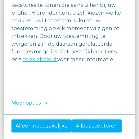
vacatures te tonen die aansluiten bij uw

Je ontvangt een competitief loon dat
profiel. Hieronder kunt u zelf kiezen welke 
volledig in lijn ligt met jouw ervaring en
cookies u wilt toestaan. U kunt uw

capaciteiten, aangevuld met heel wat
toestemming op elk moment wijzigen of 
andere interessante voordelen.
intrekken. Door uw toestemming te

Wij zijn denkers, doeners, voelers,
weigeren zijn de daaraan gerelateerde 
aanpakkers, zinhebbers en collega’s.
functies mogelijk niet beschikbaar. Lees

Mensgericht, met een hart voor de klant
ons 
cookiebeleid 
voor meer informatie.

en voor elkaar.
Je komt terecht in een warme organisatie
waar iedereen zichzelf kan zijn. En daarom
vinden onze medewerkers Moore Belgium
Meer opties
“a Great Place to Work” ©
#LI-SD1
Alleen noodzakelijke
Alles accepteren
Hybride