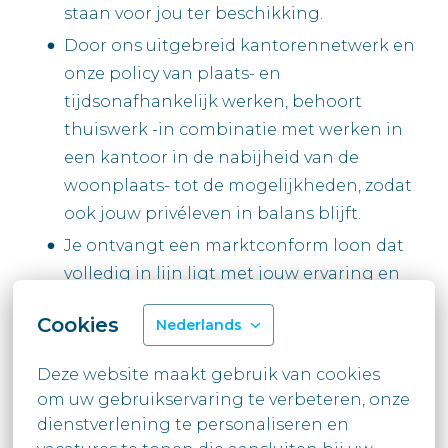
staan voor jou ter beschikking.
Door ons uitgebreid kantorennetwerk en
onze policy van plaats- en
tijdsonafhankelijk werken, behoort
thuiswerk -in combinatie met werken in
een kantoor in de nabijheid van de
woonplaats- tot de mogelijkheden, zodat
ook jouw privéleven in balans blijft.
Je ontvangt een marktconform loon dat
volledig in lijn ligt met jouw ervaring en
capaciteiten, aangevuld met heel wat
Cookies
Nederlands
andere interessante voordelen.
Wij zijn ‘a company of companions’:
Deze website maakt gebruik van cookies 
denkers, doeners, voelers, aanpakkers,
om uw gebruikservaring te verbeteren, onze 
zinhebbers en collega’s. Mensgericht, met
dienstverlening te personaliseren en 
een hart voor de klant en voor elkaar.