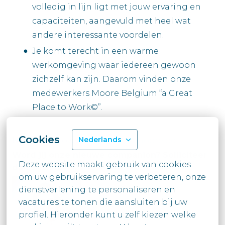
volledig in lijn ligt met jouw ervaring en
capaciteiten, aangevuld met heel wat
andere interessante voordelen.
Je komt terecht in een warme
werkomgeving waar iedereen gewoon
zichzelf kan zijn. Daarom vinden onze
medewerkers Moore Belgium “a Great
Place to Work©”.
Cookies
Nederlands
Nog Moore over ons op
www.moore.be
Word jij onze nieuwe companion? Solliciteer
Deze website maakt gebruik van cookies 
dan snel!
om uw gebruikservaring te verbeteren, onze 
dienstverlening te personaliseren en 
vacatures te tonen die aansluiten bij uw

profiel. Hieronder kunt u zelf kiezen welke 