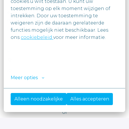
cookies u wilt toestaan. U kunt uw

toestemming op elk moment wijzigen of 
ellen.degrave@moore.be
intrekken. Door uw toestemming te

09 395 39 57
weigeren zijn de daaraan gerelateerde 
LinkedIn
#LI-ED1
functies mogelijk niet beschikbaar. Lees

ons 
cookiebeleid 
voor meer informatie.

Hybride
Knokke
,
West-Vlaanderen
,
België
Young Graduates
Meer opties
Solliciteren
Alleen noodzakelijke
Alles accepteren
of