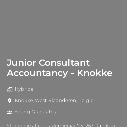
Junior Consultant
Accountancy - Knokke
Hybride
Knokke
,
West-Vlaanderen
,
België
Young Graduates
Studeer je af in academiejaar ‘25-’26? Dan is dit