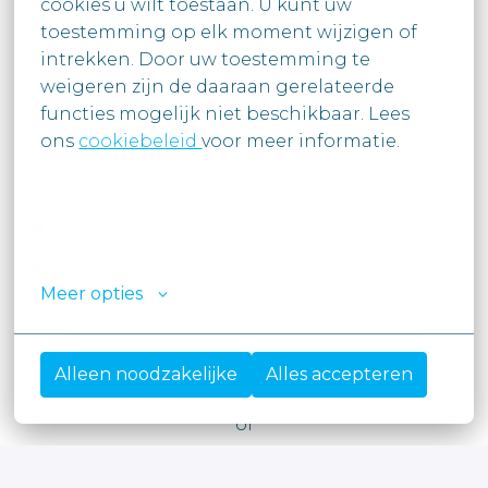
cookies u wilt toestaan. U kunt uw

toestemming op elk moment wijzigen of 
ellen.degrave@moore.be
intrekken. Door uw toestemming te

09 395 39 57
weigeren zijn de daaraan gerelateerde 
LinkedIn
#LI-ED1
functies mogelijk niet beschikbaar. Lees

ons 
cookiebeleid 
voor meer informatie.

Hybride
Knokke
,
West-Vlaanderen
,
België
Young Graduates
Meer opties
Solliciteren
Alleen noodzakelijke
Alles accepteren
of