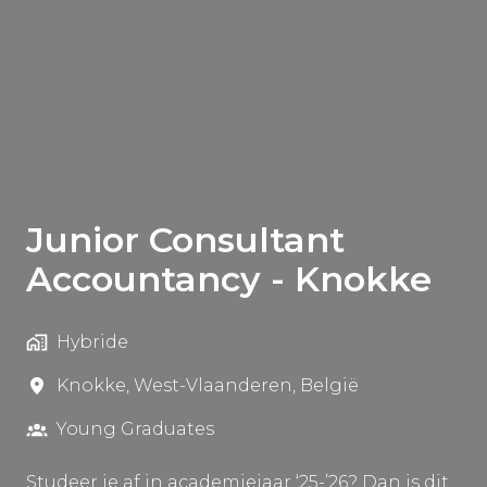
Junior Consultant
Accountancy - Knokke
Hybride
Knokke
,
West-Vlaanderen
,
België
Young Graduates
Studeer je af in academiejaar ‘25-’26? Dan is dit