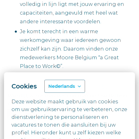
volledig in lijn ligt met jouw ervaring en
capaciteiten, aangevuld met heel wat
andere interessante voordelen.
Je komt terecht in een warme
werkomgeving waar iedereen gewoon
zichzelf kan zijn. Daarom vinden onze
medewerkers Moore Belgium “a Great
Place to Work©”.
Cookies
Nederlands
Nog Moore over ons op
www.moore.be
Word jij onze nieuwe companion? Solliciteer
Deze website maakt gebruik van cookies 
dan snel!
om uw gebruikservaring te verbeteren, onze 
dienstverlening te personaliseren en 
vacatures te tonen die aansluiten bij uw

profiel. Hieronder kunt u zelf kiezen welke 