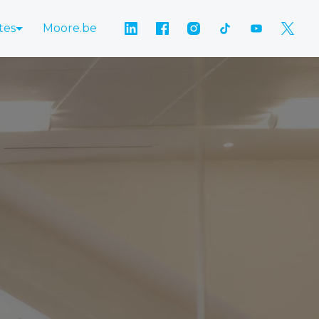
tes
Moore.be