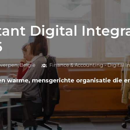
ant Digital Integr
6
werpen
,
België
Finance & Accounting - Digital I
en warme, mensgerichte organisatie die er