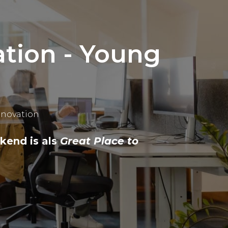
ation - Young
nnovation
kend is als
Great Place to