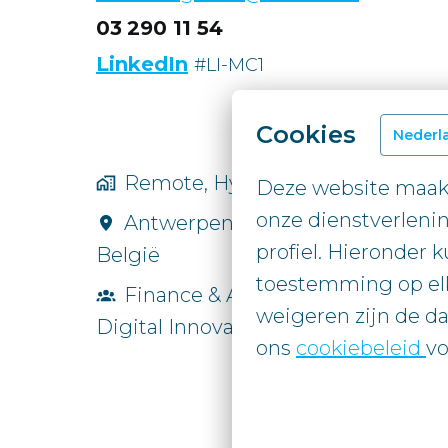
03
290 11 54
LinkedIn
#LI-MC1
Cookies
Nederl
Remote, Hybride
Deze website maakt
onze dienstverlenin
Antwerpen
,
Antwerpen
,
profiel. Hieronder k
België
toestemming op elk
Finance & Accounting -
weigeren zijn de da
Digital Innovation
ons 
cookiebeleid 
vo