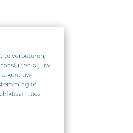
te verbeteren, 
aansluiten bij uw

. U kunt uw

stemming te

hikbaar. Lees
