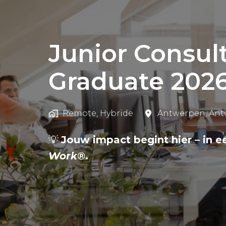
Junior Consult
Graduate 202
Remote, Hybride
Antwerpen
,
Ant
💡
Jouw impact begint hier – in e
Work®
.