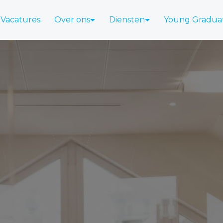
Vacatures
Over ons
Diensten
Young Gradua