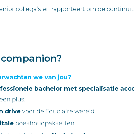
nior collega’s en rapporteert om de continuïte
e companion?
erwachten we van jou?
fessionele bachelor met specialisatie acco
een plus.
n drive
voor de fiduciaire wereld.
itale
boekhoudpakketten.