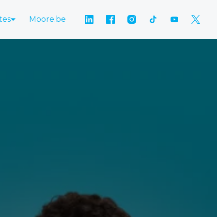
tes
Moore.be