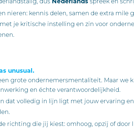
derlandstalig, dus
Nederlands
spreek en schrij
n nieren: kennis delen, samen de extra mile g
et je kritische instelling en zin voor onde
enen.
as unusual.
 een grote ondernemersmentaliteit. Maar we 
nwerking en échte verantwoordelijkheid.
 dat volledig in lijn ligt met jouw ervaring 
len.
de richting die jij kiest: omhoog, opzij of doo