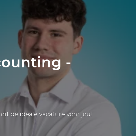
counting -
dit dé ideale vacature voor jou!