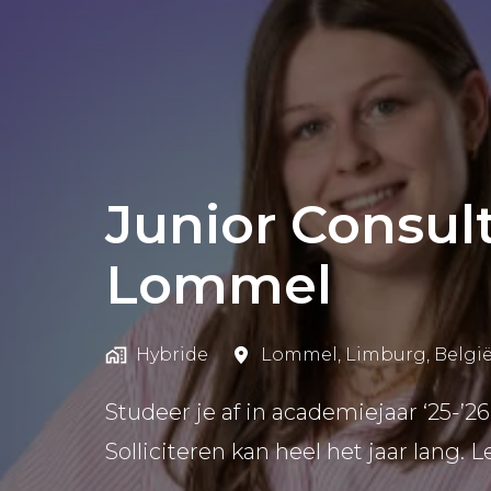
Junior Consul
Lommel
Hybride
Lommel
,
Limburg
,
Belgi
Studeer je af in academiejaar ‘25-’2
Solliciteren kan heel het jaar lang. L