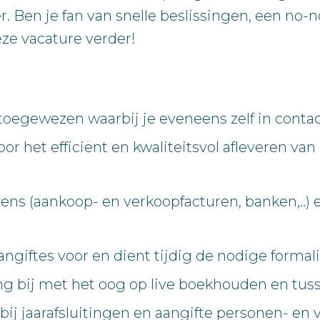
 Ben je fan van snelle beslissingen, een no-n
ze vacature verder!
s toegewezen waarbij je eveneens zelf in conta
or het efficiënt en kwaliteitsvol afleveren va
 (aankoop- en verkoopfacturen, banken,..) e
giftes voor en dient tijdig de nodige formalit
g bij met het oog op live boekhouden en tuss
bij jaarafsluitingen en aangifte personen- en