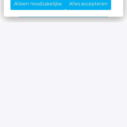
Alleen noodzakelijke
Alles accepteren
Solliciteren
of
Apply with Linkedin
onbeschikbaar
Cookies bijwerken
Apply with Indeed
onbeschikbaar
Cookies bijwerken
Deel vacature
Solliciteren bij Moore, da’s business as 