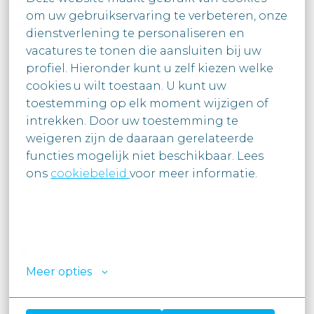
om uw gebruikservaring te verbeteren, onze 
dienstverlening te personaliseren en 
vacatures te tonen die aansluiten bij uw

profiel. Hieronder kunt u zelf kiezen welke 
cookies u wilt toestaan. U kunt uw

Teamleader Talent Acquisition
toestemming op elk moment wijzigen of 
ashley.bryssinck@moore.be
intrekken. Door uw toestemming te

+32 3 339 47 74 |
LinkedIn
weigeren zijn de daaraan gerelateerde 
#LI-AB1
functies mogelijk niet beschikbaar. Lees

ons 
cookiebeleid 
voor meer informatie.

Hybride
Sint-Truiden
,
Limburg
,
België
Meer opties
Finance & Accounting