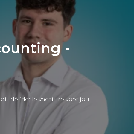
counting -
dit dé ideale vacature voor jou!