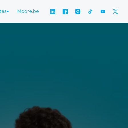
tes
Moore.be