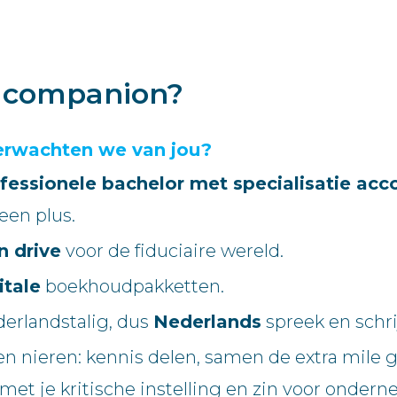
e companion?
erwachten we van jou?
fessionele bachelor met specialisatie acco
een plus.
n drive
voor de fiduciaire wereld.
itale
boekhoudpakketten.
derlandstalig, dus
Nederlands
spreek en schrij
n nieren: kennis delen, samen de extra mile g
et je kritische instelling en zin voor onde