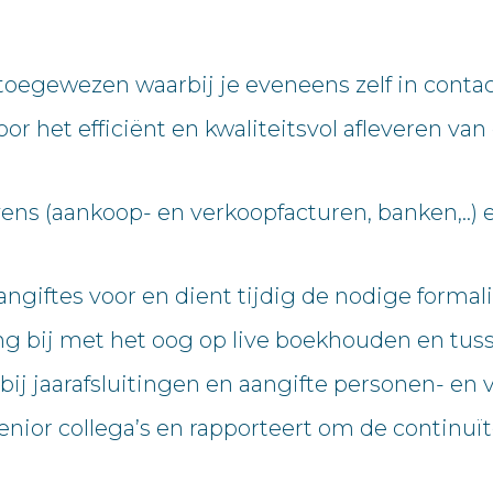
s toegewezen waarbij je eveneens zelf in conta
or het efficiënt en kwaliteitsvol afleveren va
 (aankoop- en verkoopfacturen, banken,..) e
giftes voor en dient tijdig de nodige formalit
g bij met het oog op live boekhouden en tuss
bij jaarafsluitingen en aangifte personen- en
nior collega’s en rapporteert om de continuïte