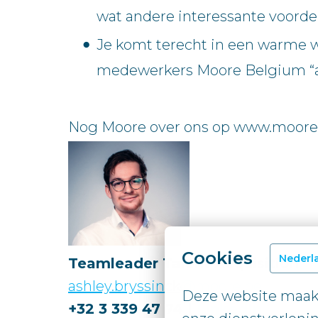
wat andere interessante voorde
Je komt terecht in een warme 
medewerkers Moore Belgium “a 
Nog Moore over ons op www.moore
Cookies
Nederl
Teamleader Talent Acquisition
ashley.bryssinck@moore.be
Deze website maakt
+32 3 339 47 74 |
LinkedIn