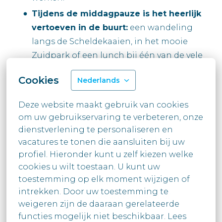
Tijdens de middagpauze is het heerlijk
vertoeven in de buurt:
een wandeling
langs de Scheldekaaien, in het mooie
Zuidpark of een lunch bij één van de vele
lunchadresjes in de omgeving. Ook op
Cookies
Nederlands
kantoor zelf kom je niets tekort, met een
gezellige lunchruimte, water, koffie, thee,
Deze website maakt gebruik van cookies 
frisdrankjes, vers fruit, soepjes en — bij
om uw gebruikservaring te verbeteren, onze 
mooi weer — af en toe zelfs een ijskarretje.
dienstverlening te personaliseren en 
Je ontvangt een
competitief loon
dat
vacatures te tonen die aansluiten bij uw

volledig in lijn ligt met jouw ervaring en
profiel. Hieronder kunt u zelf kiezen welke 
cookies u wilt toestaan. U kunt uw

capaciteiten, aangevuld met heel wat
toestemming op elk moment wijzigen of 
andere
interessante voordelen
intrekken. Door uw toestemming te

waaronder een
bedrijfswagen of
weigeren zijn de daaraan gerelateerde 
mobiliteitsbudget
.
functies mogelijk niet beschikbaar. Lees
