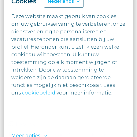
Cookies
Nederlands
Je komt terecht in een warme
Deze website maakt gebruik van cookies 
werkomgeving waar iedereen gewoon
om uw gebruikservaring te verbeteren, onze 
zichzelf kan zijn. Daarom vinden onze
dienstverlening te personaliseren en 
medewerkers Moore Belgium “a Great
vacatures te tonen die aansluiten bij uw

Place to Work©”.
profiel. Hieronder kunt u zelf kiezen welke 
cookies u wilt toestaan. U kunt uw

toestemming op elk moment wijzigen of 
Nog Moore over ons op www.moore.be
intrekken. Door uw toestemming te

weigeren zijn de daaraan gerelateerde 
functies mogelijk niet beschikbaar. Lees

ons 
cookiebeleid 
voor meer informatie.

Hybride
Braine-Le-Château
,
Wallonië
,
België
Meer opties