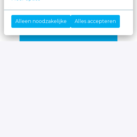
Finance & Accounting
Alleen noodzakelijke
Alles accepteren
Solliciteren
of
Apply with Linkedin
onbeschikbaar
Cookies bijwerken
Apply with Indeed
onbeschikbaar
Cookies bijwerken