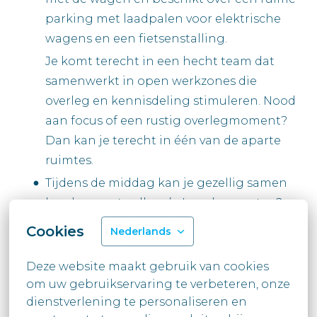
parking met laadpalen voor elektrische
wagens en een fietsenstalling.
Je komt terecht in een hecht team dat
samenwerkt in open werkzones die
overleg en kennisdeling stimuleren. Nood
aan focus of een rustig overlegmoment?
Dan kan je terecht in één van de aparte
ruimtes.
Tijdens de middag kan je gezellig samen
lunchen met collega’s. Lunch vergeten?
Geen probleem — er bevindt zich een
Cookies
Nederlands
broodjesbar vlak naast het kantoor. Wie
graag even tot rust komt, kan genieten
Deze website maakt gebruik van cookies 
van een wandeling in de open, groene
om uw gebruikservaring te verbeteren, onze 
dienstverlening te personaliseren en 
omgeving rond het kantoor.