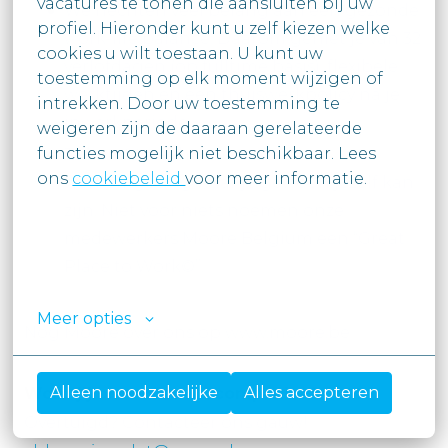
vacatures te tonen die aansluiten bij uw

We hechten veel belang aan een gezonde
profiel. Hieronder kunt u zelf kiezen welke 
work-life balance. Daarom geniet je van 32
cookies u wilt toestaan. U kunt uw

verlofdagen (op fulltime basis), flexibele
toestemming op elk moment wijzigen of 
werktijden en een thuiswerkpolicy na je
intrekken. Door uw toestemming te

inwerkperiode.
weigeren zijn de daaraan gerelateerde 
functies mogelijk niet beschikbaar. Lees

Je komt terecht in een warme
ons 
cookiebeleid 
voor meer informatie.

werkomgeving waar je gewoon jezelf kan
zijn. Niet voor niets noemen onze
medewerkers Moore Belgium een “Great
Place to Work©”.
Meer opties
Nog Moore over ons op www.moore.be
Alleen noodzakelijke
Alles accepteren
Word jij onze nieuwe companion?
Overtuigd? Contacteer ons gauw!