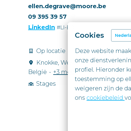
ellen.degrave@moore.be
09 395 39 57
LinkedIn
#LI-ED1
Cookies
Nederl
Deze website maakt
Op locatie
onze dienstverlenin
Knokke
,
West-Vlaanderen
,
profiel. Hieronder k
België
•
+3 meer
toestemming op elk
Stages
weigeren zijn de da
ons 
cookiebeleid 
vo