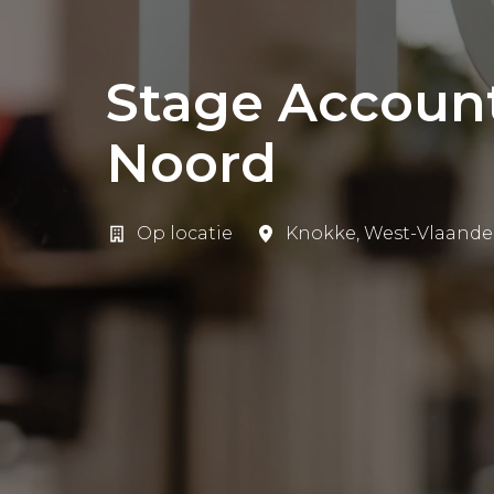
Stage Account
Noord
Op locatie
Knokke
,
West-Vlaande