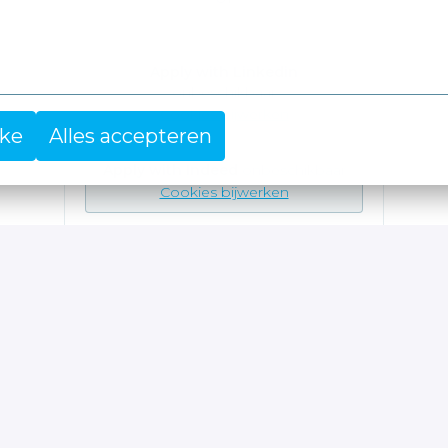
Apply with Linkedin
onbeschikbaar
Cookies bijwerken
jke
Alles accepteren
Apply with Indeed
onbeschikbaar
Cookies bijwerken
Deel vacature
business as unusual.