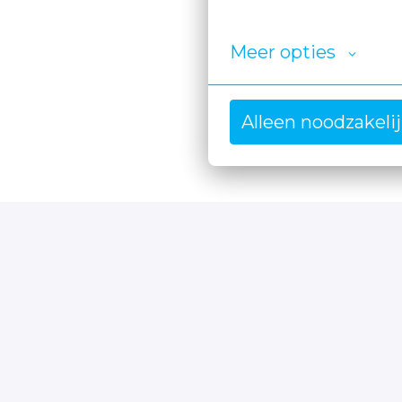
Meer opties
Alleen noodzakeli
Solliciteren bij Moore, da’s 