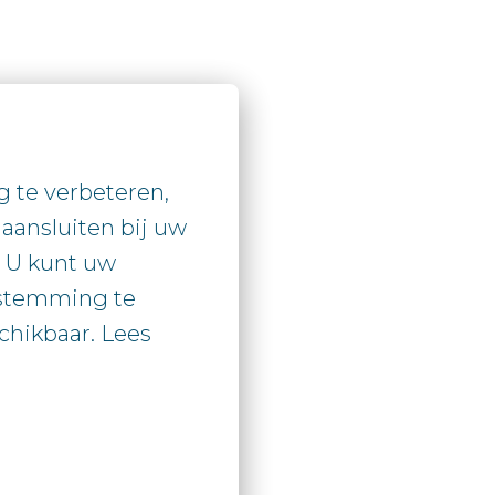
te verbeteren, 
aansluiten bij uw

. U kunt uw

stemming te

hikbaar. Lees
