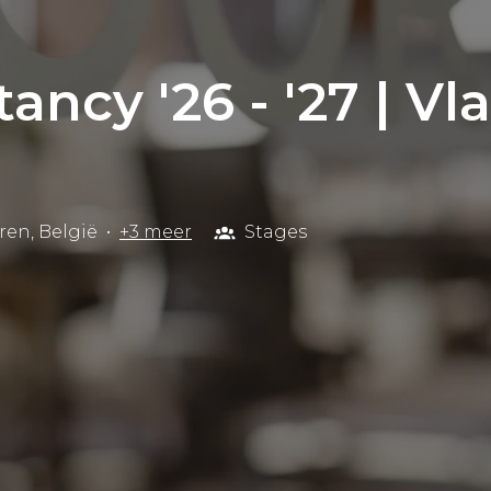
ancy '26 - '27 | V
ren
,
België
•
+3 meer
Stages