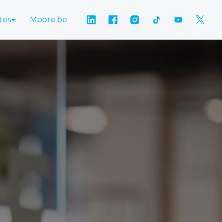
tes
Moore.be