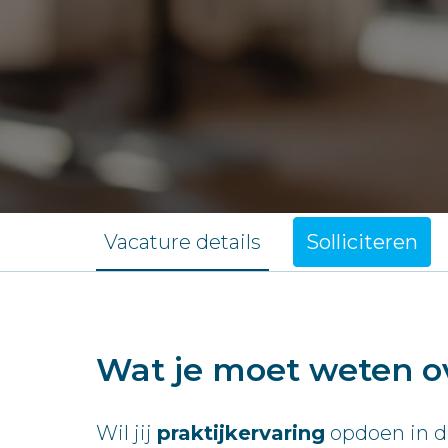
Vacature details
Solliciteren
Wat je moet weten o
Wil jij
praktijkervaring
opdoen in d